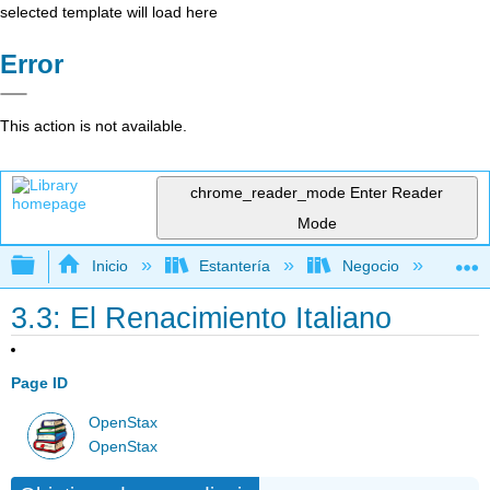
selected template will load here
Error
This action is not available.
chrome_reader_mode
Enter Reader
Mode
Expandir/contraer jerarquía global
Inicio
Estantería
Negocio
Ge
3.3: El Renacimiento Italiano
Page ID
OpenStax
OpenStax