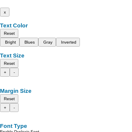
x
Text Color
Reset
Bright
Blues
Gray
Inverted
Text Size
Reset
+
-
Margin Size
Reset
+
-
Font Type
Enable Dyslexic Font