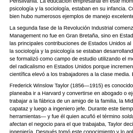
Pensilvania. La educación empresarial en este mome
psicología y la sociología, estaban en su infancia. 
bien hubo numerosos ejemplos de manejo excelente y
La segunda fase de la Revolución Industrial comenzó
Management no fue en Gran Bretaña, sino en Esta
las principales contribuciones de Estados Unidos a
la sociología y la psicología se estaban desarrollan
se formalizó como campo de estudio utilizando el mét
del radicalismo en Estados Unidos porque incrementó 
científica elevó a los trabajadores a la clase media.
Frederick Winslow Taylor (1856—1915) es conocido co
planeaba ir a Harvard y convertirse en abogado o eje
trabajar a la fábrica de un amigo de la familia, la 
capataz y luego a ingeniero jefe. Durante este tiemp
herramientas— y fue él quien acuñó el término
sold
afectan el negocio para el que trabajaba, Taylor de
ingeniería. Después tomó este conocimiento y lo apl