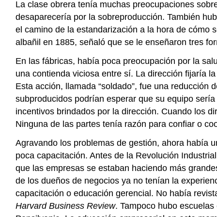
La clase obrera tenía muchas preocupaciones sobre 
desaparecería por la sobreproducción. También hubo p
el camino de la estandarización a la hora de cómo se
albañil en 1885, señaló que se le enseñaron tres f
En las fábricas, había poca preocupación por la sal
una contienda viciosa entre sí. La dirección fijaría l
Esta acción, llamada “soldado”, fue una reducción d
subproducidos podrían esperar que su equipo sería 
incentivos brindados por la dirección. Cuando los di
Ninguna de las partes tenía razón para confiar o coo
Agravando los problemas de gestión, ahora había u
poca capacitación. Antes de la Revolución Industria
que las empresas se estaban haciendo más grandes 
de los dueños de negocios ya no tenían la experienc
capacitación o educación gerencial. No había revis
Harvard Business Review
. Tampoco hubo escuelas d