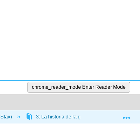
chrome_reader_mode
Enter Reader Mode
Exp
nStax)
3: La historia de la gestión
3.5: Gest