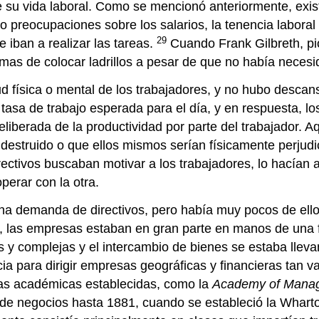
su vida laboral. Como se mencionó anteriormente, exist
reocupaciones sobre los salarios, la tenencia laboral y 
29
 iban a realizar las tareas.
Cuando Frank Gilbreth, pio
ormas de colocar ladrillos a pesar de que no había nece
ud física o mental de los trabajadores, y no hubo desca
a tasa de trabajo esperada para el día, y en respuesta, lo
eliberada de la productividad por parte del trabajador. 
destruido o que ellos mismos serían físicamente perjudi
rectivos buscaban motivar a los trabajadores, lo hacían a
perar con la otra.
na demanda de directivos, pero había muy pocos de ello
l, las empresas estaban en gran parte en manos de una f
y complejas y el intercambio de bienes se estaba llev
ia para dirigir empresas geográficas y financieras tan v
tas académicas establecidas, como la
Academy of Manag
e negocios hasta 1881, cuando se estableció la Wharto