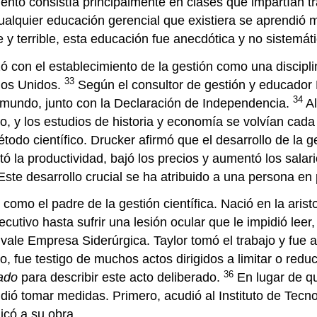
nto consistía principalmente en clases que impartían t
Cualquier educación gerencial que existiera se aprendió m
 terrible, esta educación fue anecdótica y no sistemáti
 con el establecimiento de la gestión como una disciplin
33
dos Unidos.
Según el consultor de gestión y educador P
34
l mundo, junto con la Declaración de Independencia.
Al
do, y los estudios de historia y economía se volvían cada
odo científico. Drucker afirmó que el desarrollo de la ge
la productividad, bajó los precios y aumentó los salario
 Este desarrollo crucial se ha atribuido a una persona en 
mo el padre de la gestión científica. Nació en la aristo
cutivo hasta sufrir una lesión ocular que le impidió leer
Midvale Empresa Siderúrgica. Taylor tomó el trabajo y fu
o, fue testigo de muchos actos dirigidos a limitar o redu
36
ado
para describir este acto deliberado.
En lugar de qu
cidió tomar medidas. Primero, acudió al Instituto de Tec
icó a su obra.