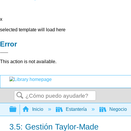
x
selected template will load here
Error
This action is not available.
Buscar
Expandir/contraer jerarquía global
Inicio
Estantería
Negocio
3.5: Gestión Taylor-Made