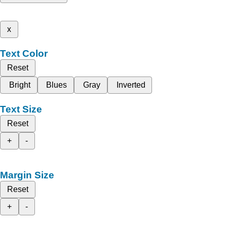
x
Text Color
Reset
Bright
Blues
Gray
Inverted
Text Size
Reset
+
-
Margin Size
Reset
+
-