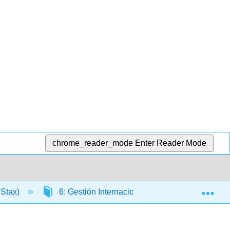
chrome_reader_mode
Enter Reader Mode
Exp
nStax)
6: Gestión Internacional
6.1: Introduc