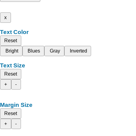
x
Text Color
Reset
Bright
Blues
Gray
Inverted
Text Size
Reset
+
-
Margin Size
Reset
+
-