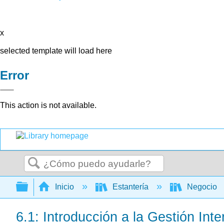
x
selected template will load here
Error
This action is not available.
Buscar
Expandir/contraer jerarquía global
Inicio
Estantería
Negocio
6.1: Introducción a la Gestión Inte