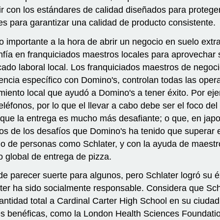
r con los estándares de calidad diseñados para protege
s para garantizar una calidad de producto consistente.
 importante a la hora de abrir un negocio en suelo extran
fía en franquiciados maestros locales para aprovechar s
rcado laboral local. Los franquiciados maestros de negoc
cencia específico con Domino's, controlan todas las oper
iento local que ayudó a Domino's a tener éxito. Por eje
 teléfonos, por lo que el llevar a cabo debe ser el foco
lo que la entrega es mucho más desafiante; o que, en jap
os de los desafíos que Domino's ha tenido que superar e
zgo de personas como Schlater, y con la ayuda de maest
o global de entrega de pizza.
e parecer suerte para algunos, pero Schlater logró su éx
hlater ha sido socialmente responsable. Considera que Sc
cantidad total a Cardinal Carter High School en su ciudad
es benéficas, como la London Health Sciences Foundatio