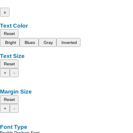
x
Text Color
Reset
Bright
Blues
Gray
Inverted
Text Size
Reset
+
-
Margin Size
Reset
+
-
Font Type
Enable Dyslexic Font