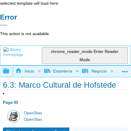
selected template will load here
Error
This action is not available.
chrome_reader_mode
Enter Reader
Mode
Expandir/contraer jerarquía global
Inicio
Estantería
Negocio
Ge
6.3: Marco Cultural de Hofstede
Page ID
OpenStax
OpenStax