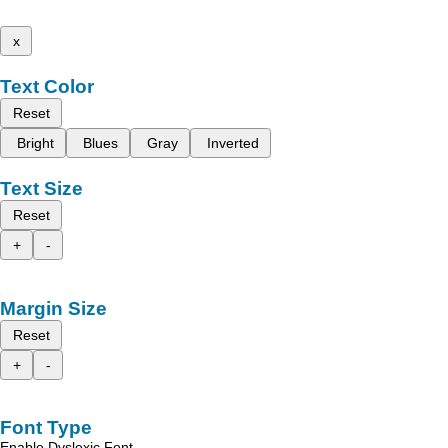
x
Text Color
Reset
Bright
Blues
Gray
Inverted
Text Size
Reset
+
-
Margin Size
Reset
+
-
Font Type
Enable Dyslexic Font