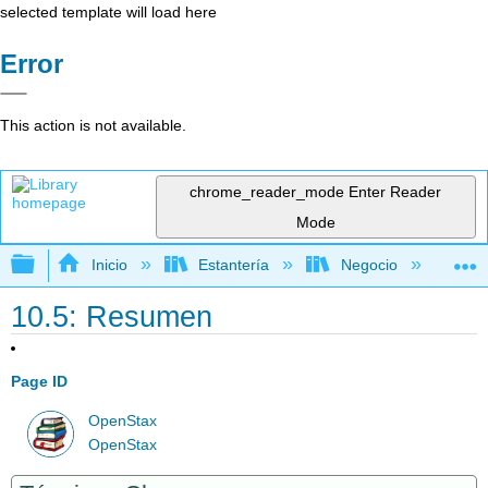
selected template will load here
Error
This action is not available.
chrome_reader_mode
Enter Reader
Mode
Expandir/contraer jerarquía global
Inicio
Estantería
Negocio
Ge
10.5: Resumen
Page ID
OpenStax
OpenStax