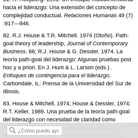
hacia el liderazgo: Una extensión del concepto de
complejidad conductual.
Relaciones Humanas
49 (7)
:917—946.
82. R.J. House & T.R. Mitchell. 1974 (Otoño). Path-
goal theory of leadership,
Journal of Contemporary
Business
, 86; R.J. House & G. Dessler. 1974. La
teoría path-goal del liderazgo: Algunas pruebas post
hoc y a priori. En J. Hunt & L. Larson (eds.)
.
Enfoques de contingencia para el liderazgo
.
Carbondale, IL: Prensa de la Universidad del Sur de
Illinois.
83. House & Mitchell, 1974; House & Dessler, 1974;
R.T. Keller. 1989. Una prueba de la teoría path-goal
del liderazgo con necesidad de claridad como
moderador en organizaciones de investigación y
desarrollo.
Revista de Psicología Aplicada
74:208 —