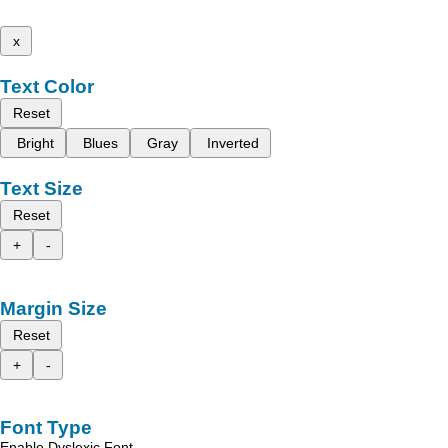
x
Text Color
Reset
Bright
Blues
Gray
Inverted
Text Size
Reset
+
-
Margin Size
Reset
+
-
Font Type
Enable Dyslexic Font