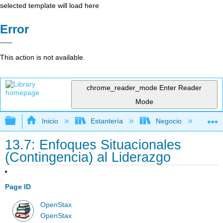
selected template will load here
Error
This action is not available.
chrome_reader_mode
Enter Reader
Mode
Expandir/contraer jerarquía global
Inicio
Estantería
Negocio
Ge
13.7: Enfoques Situacionales
(Contingencia) al Liderazgo
Page ID
OpenStax
OpenStax