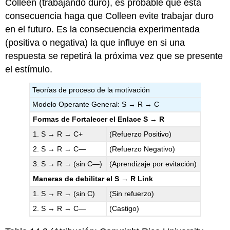
Colleen (trabajando duro), es probable que esta
consecuencia haga que Colleen evite trabajar duro
en el futuro. Es la consecuencia experimentada
(positiva o negativa) la que influye en si una
respuesta se repetirá la próxima vez que se presente
el estímulo.
Teorías de proceso de la motivación
Modelo Operante General: S → R → C
Formas de Fortalecer el Enlace S → R
1. S → R → C+
(Refuerzo Positivo)
2. S → R → C—
(Refuerzo Negativo)
3. S → R → (sin C—)
(Aprendizaje por evitación)
Maneras de debilitar el S → R Link
1. S → R → (sin C)
(Sin refuerzo)
2. S → R → C—
(Castigo)