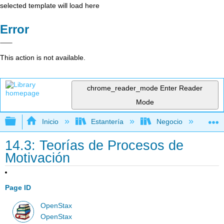
selected template will load here
Error
This action is not available.
chrome_reader_mode
Enter Reader
Mode
Expandir/contraer jerarquía global
Inicio
Estantería
Negocio
Ge
14.3: Teorías de Procesos de
Motivación
Page ID
OpenStax
OpenStax