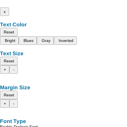
x
Text Color
Reset
Bright
Blues
Gray
Inverted
Text Size
Reset
+
-
Margin Size
Reset
+
-
Font Type
Enable Dyslexic Font