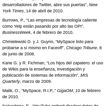
desarrolladores de Twitter, abre sus puertas”,
New
York Times
, 14 de abril de 2010.
Burrows, P., “Las empresas de tecnología caliente
como Yelp están pasando por alto las OPI”,
BusinessWeek
, 4 de febrero de 2010.
Chmielewski D. y J. Guynn, “MySpace listo para
probarse a sí mismo en Faceoff”,
Chicago Tribune
, 8
de junio de 2008.
Kane G. y R. Fichman, “Los hijos del zapatero: el uso
de Wikis para la enseñanza, investigación y
publicación de sistemas de información”,
MIS
Quarterly
, marzo de 2009.
Malik, O., “MySpace, R.I.P.,”
GigaOM
, 10 de febrero
de 2010.
Nakashima, E., “YouTube ordenó divulgar datos de