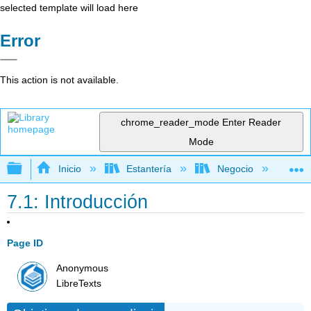
selected template will load here
Error
This action is not available.
chrome_reader_mode
Enter Reader
Mode
Expandir/contraer jerarquía global
Inicio
Estantería
Negocio
Ge
7.1: Introducción
Page ID
Anonymous
LibreTexts