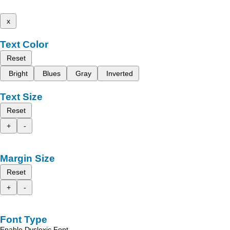
x
Text Color
Reset
Bright
Blues
Gray
Inverted
Text Size
Reset
+
-
Margin Size
Reset
+
-
Font Type
Enable Dyslexic Font