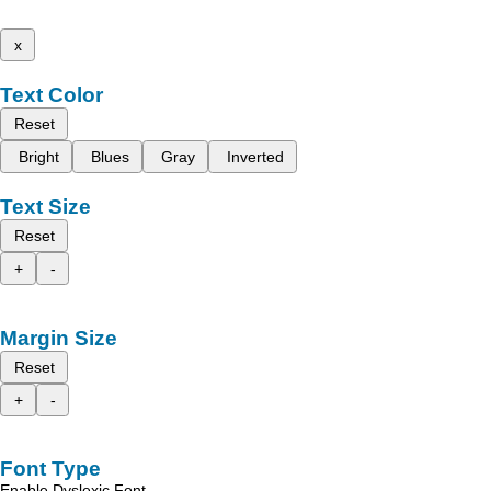
x
Text Color
Reset
Bright
Blues
Gray
Inverted
Text Size
Reset
+
-
Margin Size
Reset
+
-
Font Type
Enable Dyslexic Font