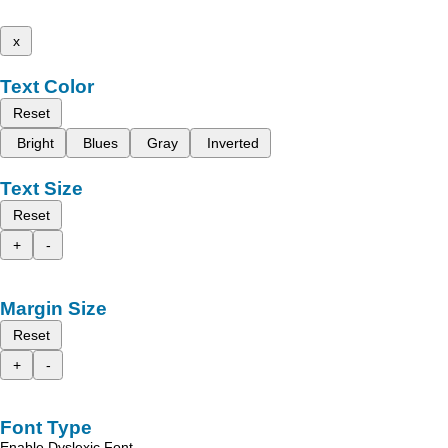
x
Text Color
Reset
Bright
Blues
Gray
Inverted
Text Size
Reset
+
-
Margin Size
Reset
+
-
Font Type
Enable Dyslexic Font