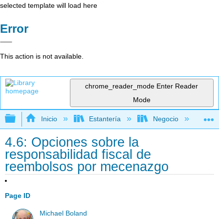
selected template will load here
Error
This action is not available.
chrome_reader_mode
Enter Reader
Mode
Expandir/contraer jerarquía global
Inicio
Estantería
Negocio
Ge
4.6: Opciones sobre la
responsabilidad fiscal de
reembolsos por mecenazgo
Page ID
Michael Boland