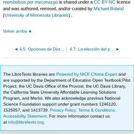
reembolsos por mecenazgo
is shared under a
CC BY-NC
license
and was authored, remixed, and/or curated by
Michael Boland
(
University of Minnesota Libraries
) .
Volver arriba
4.5: Opciones de Distribución de Ingresos por Patrocinio y Unidades de Negocio Cooperativas
4.7: La elección del programa de canje de acciones tiene implicaciones para el balance general
The LibreTexts libraries are
Powered by NICE CXone Expert
and
are supported by the Department of Education Open Textbook Pilot
Project, the UC Davis Office of the Provost, the UC Davis Library,
the California State University Affordable Learning Solutions
Program, and Merlot. We also acknowledge previous National
Science Foundation support under grant numbers 1246120,
1525057, and 1413739.
Privacy Policy
.
Terms & Conditions
.
Accessibility Statement
. For more information contact us
at
info@libretexts.org
.