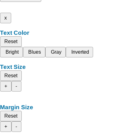
x
Text Color
Reset
Bright
Blues
Gray
Inverted
Text Size
Reset
+
-
Margin Size
Reset
+
-