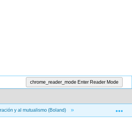
chrome_reader_mode
Enter Reader Mode
Exp
eración y al mutualismo (Boland)
5: Temas Especiales