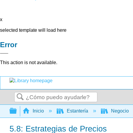
x
selected template will load here
Error
This action is not available.
Buscar
Expandir/contraer jerarquía global
Inicio
Estantería
Negocio
5.8: Estrategias de Precios