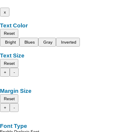
x
Text Color
Reset
Bright
Blues
Gray
Inverted
Text Size
Reset
+
-
Margin Size
Reset
+
-
Font Type
Enable Dyslexic Font