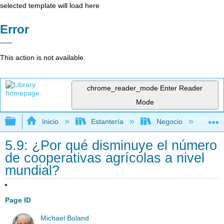
selected template will load here
Error
This action is not available.
chrome_reader_mode
Enter Reader
Mode
Expandir/contraer jerarquía global
Inicio
Estantería
Negocio
Ge
5.9: ¿Por qué disminuye el número
de cooperativas agrícolas a nivel
mundial?
Page ID
Michael Boland