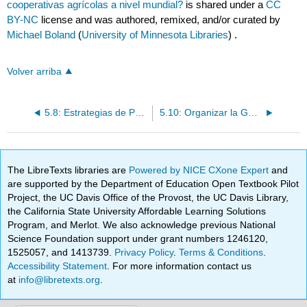
cooperativas agrícolas a nivel mundial?
is shared under a
CC
BY-NC
license and was authored, remixed, and/or curated by
Michael Boland
(
University of Minnesota Libraries
) .
Volver arriba
5.8: Estrategias de Precios
5.10: Organizar la Gobernanza de las Cooperativas
The LibreTexts libraries are
Powered by NICE CXone Expert
and
are supported by the Department of Education Open Textbook Pilot
Project, the UC Davis Office of the Provost, the UC Davis Library,
the California State University Affordable Learning Solutions
Program, and Merlot. We also acknowledge previous National
Science Foundation support under grant numbers 1246120,
1525057, and 1413739.
Privacy Policy
.
Terms & Conditions
.
Accessibility Statement
. For more information contact us
at
info@libretexts.org
.