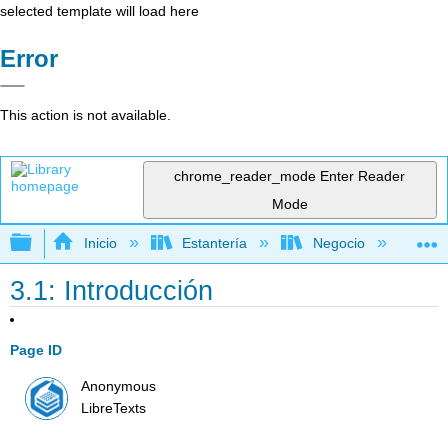
selected template will load here
Error
This action is not available.
chrome_reader_mode
Enter Reader
Mode
Expandir/contraer jerarquía global
Inicio
Estantería
Negocio
Me
3.1: Introducción
Page ID
Anonymous
LibreTexts