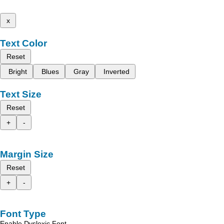
x
Text Color
Reset
Bright
Blues
Gray
Inverted
Text Size
Reset
+
-
Margin Size
Reset
+
-
Font Type
Enable Dyslexic Font