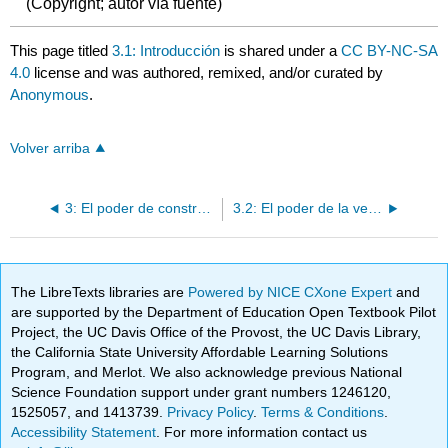
(Copyright; autor vía fuente)
This page titled
3.1: Introducción
is shared under a
CC BY-NC-SA
4.0
license and was authored, remixed, and/or curated by
Anonymous
.
Volver arriba
3: El poder de construir relaciones: poner a trabajar la venta adaptativa
3.2: El poder de la venta relacional
The LibreTexts libraries are
Powered by NICE CXone Expert
and
are supported by the Department of Education Open Textbook Pilot
Project, the UC Davis Office of the Provost, the UC Davis Library,
the California State University Affordable Learning Solutions
Program, and Merlot. We also acknowledge previous National
Science Foundation support under grant numbers 1246120,
1525057, and 1413739.
Privacy Policy
.
Terms & Conditions
.
Accessibility Statement
. For more information contact us