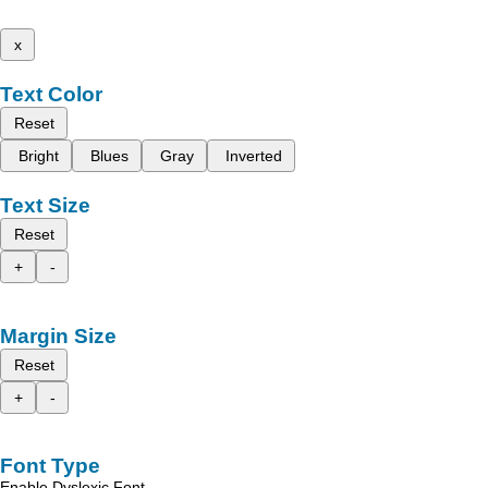
x
Text Color
Reset
Bright
Blues
Gray
Inverted
Text Size
Reset
+
-
Margin Size
Reset
+
-
Font Type
Enable Dyslexic Font