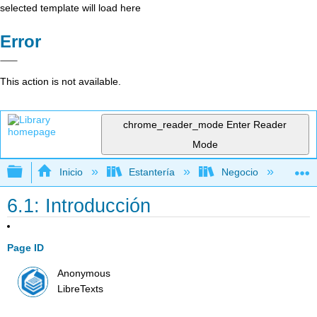
selected template will load here
Error
This action is not available.
chrome_reader_mode
Enter Reader
Mode
Expandir/contraer jerarquía global
Inicio
Estantería
Negocio
Me
6.1: Introducción
Page ID
Anonymous
LibreTexts