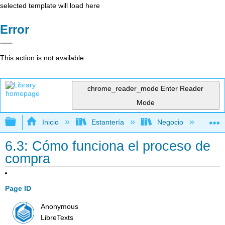
selected template will load here
Error
This action is not available.
chrome_reader_mode
Enter Reader
Mode
Expandir/contraer jerarquía global
Inicio
Estantería
Negocio
Me
6.3: Cómo funciona el proceso de
compra
Page ID
Anonymous
LibreTexts