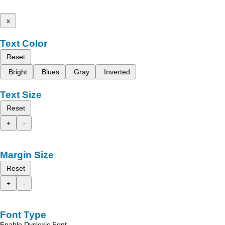
x
Text Color
Reset
Bright
Blues
Gray
Inverted
Text Size
Reset
+
-
Margin Size
Reset
+
-
Font Type
Enable Dyslexic Font