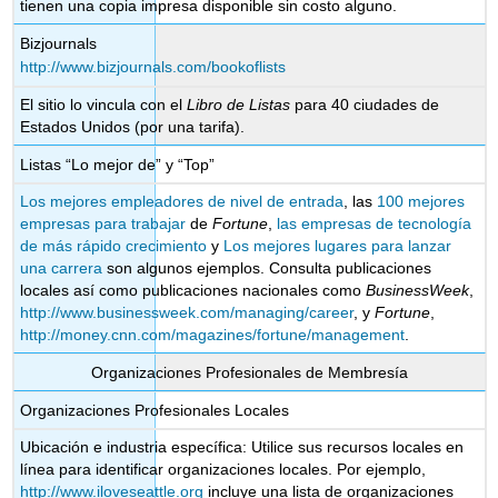
tienen una copia impresa disponible sin costo alguno.
Bizjournals
http://www.bizjournals.com/bookoflists
El sitio lo vincula con el
Libro de Listas
para 40 ciudades de
Estados Unidos (por una tarifa).
Listas “Lo mejor de” y “Top”
Los mejores empleadores de nivel de entrada
, las
100 mejores
empresas para trabajar
de
Fortune
,
las empresas de tecnología
de más rápido crecimiento
y
Los mejores lugares para lanzar
una carrera
son algunos ejemplos. Consulta publicaciones
locales así como publicaciones nacionales como
BusinessWeek
,
http://www.businessweek.com/managing/career
, y
Fortune
,
http://money.cnn.com/magazines/fortune/management
.
Organizaciones Profesionales de Membresía
Organizaciones Profesionales Locales
Ubicación e industria específica: Utilice sus recursos locales en
línea para identificar organizaciones locales. Por ejemplo,
http://www.iloveseattle.org
incluye una lista de organizaciones