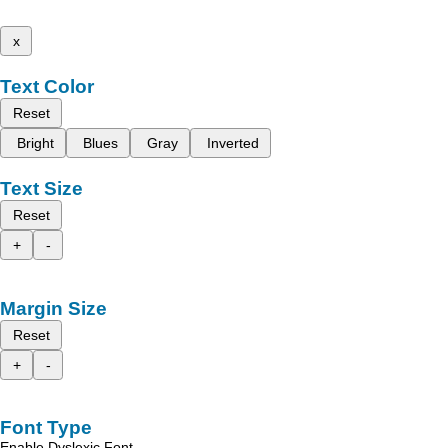
x
Text Color
Reset
Bright
Blues
Gray
Inverted
Text Size
Reset
+
-
Margin Size
Reset
+
-
Font Type
Enable Dyslexic Font