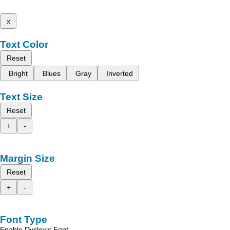
x
Text Color
Reset
Bright
Blues
Gray
Inverted
Text Size
Reset
+
-
Margin Size
Reset
+
-
Font Type
Enable Dyslexic Font