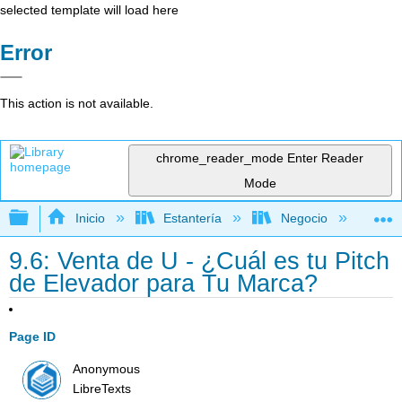
selected template will load here
Error
This action is not available.
chrome_reader_mode
Enter Reader
Mode
Expandir/contraer jerarquía global
Inicio
Estantería
Negocio
Me
9.6: Venta de U - ¿Cuál es tu Pitch
de Elevador para Tu Marca?
Page ID
Anonymous
LibreTexts