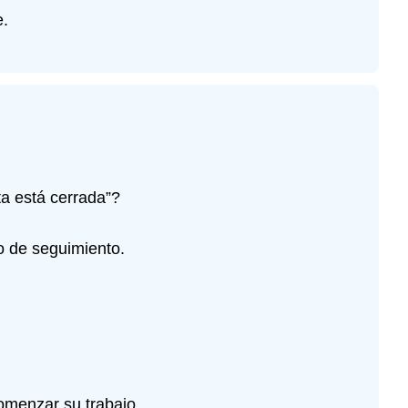
e.
ta está cerrada”?
so de seguimiento.
omenzar su trabajo.