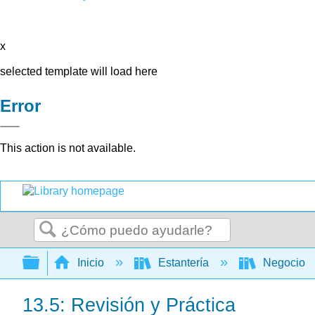
x
selected template will load here
Error
This action is not available.
Buscar
Expandir/contraer jerarquía global
Inicio
Estantería
Negocio
13.5: Revisión y Práctica