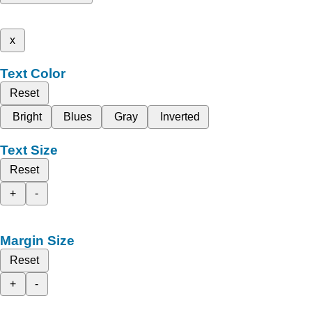
x
Text Color
Reset
Bright
Blues
Gray
Inverted
Text Size
Reset
+
-
Margin Size
Reset
+
-