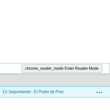
chrome_reader_mode
Enter Reader Mode
Exp
13: Seguimiento - El Poder de Prestar Servicio Que Vende