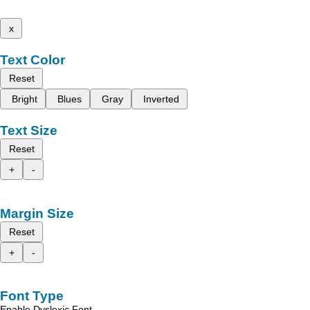
x
Text Color
Reset
Bright
Blues
Gray
Inverted
Text Size
Reset
+
-
Margin Size
Reset
+
-
Font Type
Enable Dyslexic Font