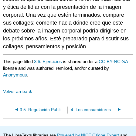
y ética de lidiar con la presentación de la imagen
corporal. Una vez que estén terminados, compare
sus collages; comente hacia dónde cree que este
debate sobre la imagen corporal podría dirigirse en
los próximos años. Esté preparado para discutir sus
collages, pensamientos y posición.
This page titled
3.6: Ejercicios
is shared under a
CC BY-NC-SA
license and was authored, remixed, and/or curated by
Anonymous
.
Volver arriba
3.5: Regulación Publicitaria- ¿Quién Nos Cuida?
4: Los consumidores y el proceso de comunicación- SS+K llega a conocer a sus consumidores
The LibreTexts libraries are
Powered by NICE CXone Expert
and