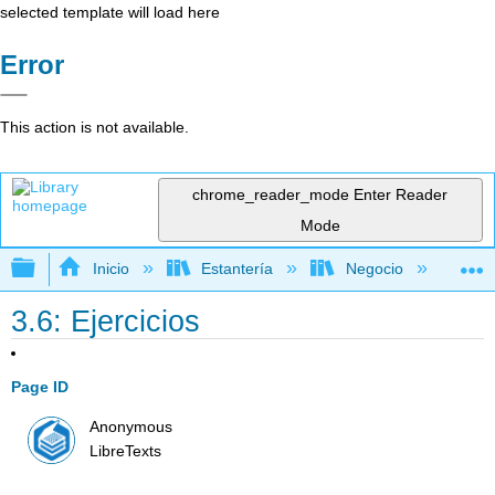
selected template will load here
Error
This action is not available.
chrome_reader_mode
Enter Reader
Mode
Expandir/contraer jerarquía global
Inicio
Estantería
Negocio
Me
3.6: Ejercicios
Page ID
Anonymous
LibreTexts