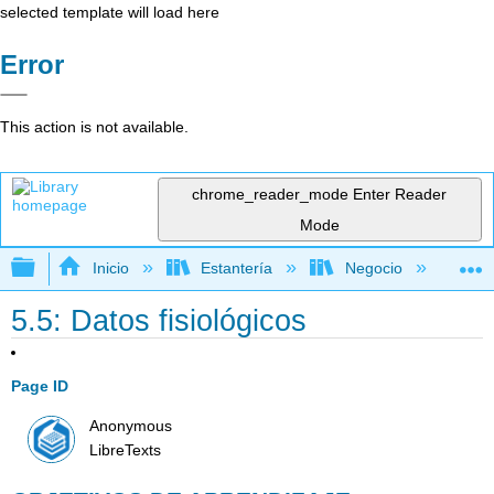
selected template will load here
Error
This action is not available.
chrome_reader_mode
Enter Reader
Mode
Expandir/contraer jerarquía global
Inicio
Estantería
Negocio
Me
5.5: Datos fisiológicos
Page ID
Anonymous
LibreTexts