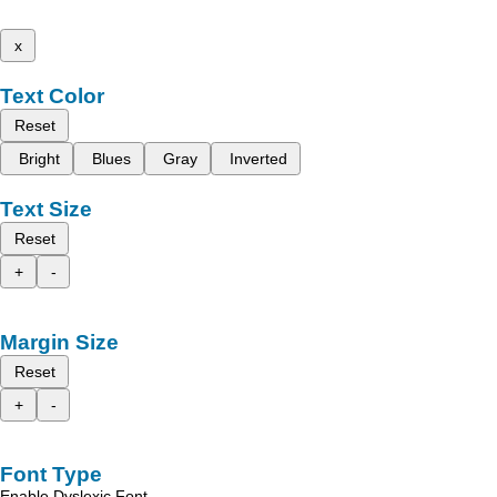
x
Text Color
Reset
Bright
Blues
Gray
Inverted
Text Size
Reset
+
-
Margin Size
Reset
+
-
Font Type
Enable Dyslexic Font