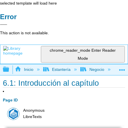
selected template will load here
Error
This action is not available.
chrome_reader_mode
Enter Reader
Mode
Expandir/contraer jerarquía global
Inicio
Estantería
Negocio
Me
6.1: Introducción al capítulo
Page ID
Anonymous
LibreTexts