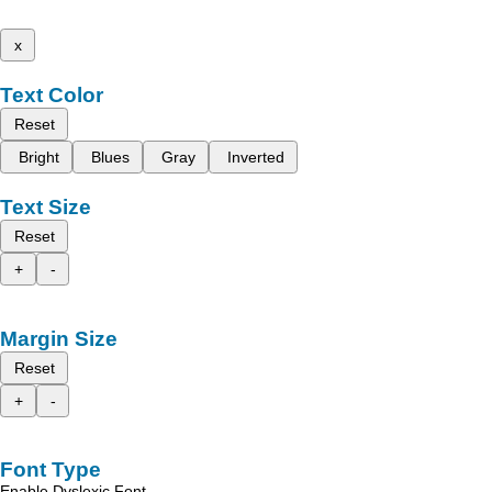
x
Text Color
Reset
Bright
Blues
Gray
Inverted
Text Size
Reset
+
-
Margin Size
Reset
+
-
Font Type
Enable Dyslexic Font