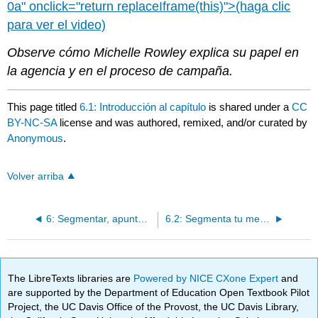
0a" onclick="return replaceIframe(this)">(haga clic
para ver el video)
Observe cómo Michelle Rowley explica su papel en
la agencia y en el proceso de campaña.
This page titled
6.1: Introducción al capítulo
is shared under a
CC
BY-NC-SA
license and was authored, remixed, and/or curated by
Anonymous
.
Volver arriba
6: Segmentar, apuntar y posicionar a su audiencia - SS+K identifica al consumidor de noticias más valioso
6.2: Segmenta tu mercado- ¿Quién está ahí afuera?
The LibreTexts libraries are
Powered by NICE CXone Expert
and
are supported by the Department of Education Open Textbook Pilot
Project, the UC Davis Office of the Provost, the UC Davis Library,