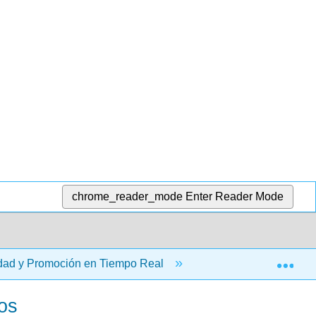
chrome_reader_mode
Enter Reader Mode
Exp
idad y Promoción en Tiempo Real
11: Ejecutar en tod
os