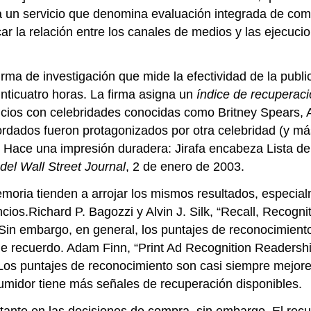
nda un servicio que denomina evaluación integrada de com
ar la relación entre los canales de medios y las ejecuci
irma de investigación que mide la efectividad de la publ
inticuatro horas. La firma asigna un
índice de recuperac
ncios con celebridades conocidas como Britney Spears, 
cordados fueron protagonizados por otra celebridad (y má
l Hace una impresión duradera: Jirafa encabeza Lista de
 del Wall Street Journal
, 2 de enero de 2003.
oria tienden a arrojar los mismos resultados, especia
cios.Richard P. Bagozzi y Alvin J. Silk, “Recall, Recogn
in embargo, en general, los puntajes de reconocimient
 de recuerdo. Adam Finn, “Print Ad Recognition Readersh
os puntajes de reconocimiento son casi siempre mejore
umidor tiene más señales de recuperación disponibles.
ante en las decisiones de compra, sin embargo. El recu