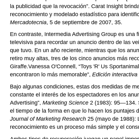
la publicidad que la revocación”. Carat Insight bri
reconocimiento y modelado estadístico para identific
Mercadotecnia
, 5 de septiembre de 2007, 35.
En contraste, Intermedia Advertising Group es una f
televisiva para recordar un anuncio dentro de las ve
que tuvo. En un año reciente, mientras que los anu
retiro muy altas, tres de los cinco anuncios más re
Giraffe.Vanessa O'Connell, “Toys 'R' Us Sportanima
encontraron lo más memorable”,
Edición interactiva
Bajo algunas condiciones, estas dos medidas de mem
constante el interés de los espectadores en los anun
Advertising”,
Marketing Science
2 (1983): 95—134. S
el tiempo de la forma en que lo hacen los puntajes
Journal of Marketing Research
25 (mayo de 1988): L
reconocimiento es un proceso más simple y el cons
Ambos tipos de recuperación juegan un papel import