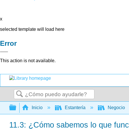
x
selected template will load here
Error
This action is not available.
Buscar
Expandir/contraer jerarquía global
Inicio
Estantería
Negocio
11.3: ¿Cómo sabemos lo que func