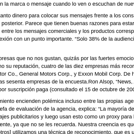
en la marca o mensaje cuando lo ven o escuchan de nue
tanto dinero para colocar sus mensajes frente a los con
osterior. Parece que tienen buenas razones para estar
os entre los mensajes comerciales y los productos corres
nexión con un punto importante. “Solo 38% de la audienc
resas que no nos gustan, quizás por las fuertes emoci
 su reputación, cuatro de las diez empresas más record
otor Co., General Motors Corp., y Exxon Mobil Corp. De 
 las sesenta empresas de la encuesta.Ron Alsop, “News
 por suscripción paga (consultado el 15 de octubre de 20
iento encienden polémica incluso entre las propias agenc
jefa de evaluación de la agencia, explica: “La mayoría d
es publicitarios y luego usan esto como un proxy para 
lemente, ya que no se les recuerda. Nuestra creencia es
tros] utilizamos una técnica de reconocimiento, que es