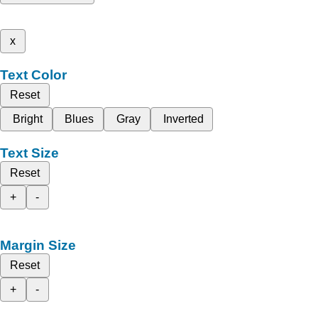
x
Text Color
Reset
Bright
Blues
Gray
Inverted
Text Size
Reset
+
-
Margin Size
Reset
+
-