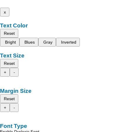
x
Text Color
Reset
Bright
Blues
Gray
Inverted
Text Size
Reset
+
-
Margin Size
Reset
+
-
Font Type
Enable Dyslexic Font