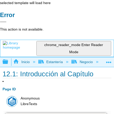
selected template will load here
Error
This action is not available.
chrome_reader_mode
Enter Reader
Mode
Expandir/contraer jerarquía global
Inicio
Estantería
Negocio
Me
12.1: Introducción al Capítulo
Page ID
Anonymous
LibreTexts