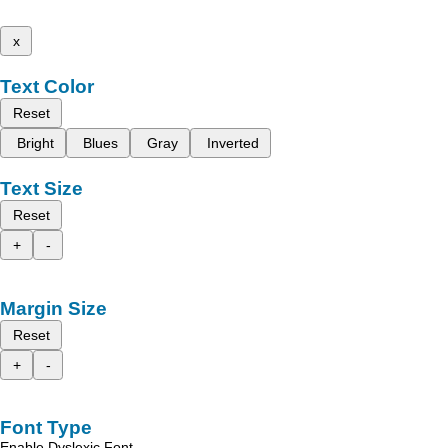
x
Text Color
Reset
Bright
Blues
Gray
Inverted
Text Size
Reset
+
-
Margin Size
Reset
+
-
Font Type
Enable Dyslexic Font