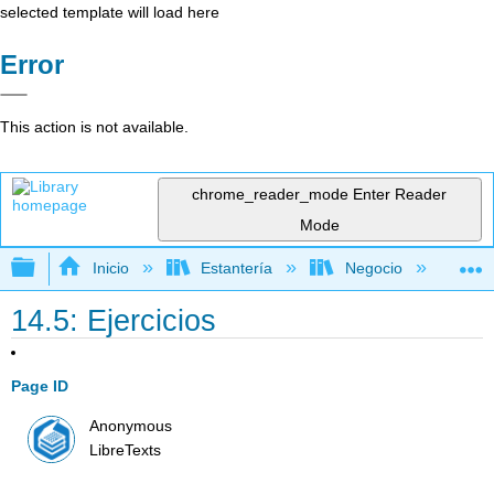
selected template will load here
Error
This action is not available.
chrome_reader_mode
Enter Reader
Mode
Expandir/contraer jerarquía global
Inicio
Estantería
Negocio
Me
14.5: Ejercicios
Page ID
Anonymous
LibreTexts