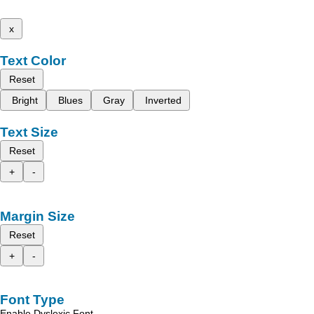
x
Text Color
Reset
Bright
Blues
Gray
Inverted
Text Size
Reset
+
-
Margin Size
Reset
+
-
Font Type
Enable Dyslexic Font