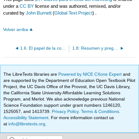
under a
CC BY
license and was authored, remixed, and/or
curated by
John Burnett
(
Global Text Project
) .
Volver arriba
1.6: El papel de la comercialización en la firma - una base para la clasificación
1.8: Resumen y preguntas de revisión
The LibreTexts libraries are
Powered by NICE CXone Expert
and
are supported by the Department of Education Open Textbook Pilot
Project, the UC Davis Office of the Provost, the UC Davis Library,
the California State University Affordable Learning Solutions
Program, and Merlot. We also acknowledge previous National
Science Foundation support under grant numbers 1246120,
1525057, and 1413739.
Privacy Policy
.
Terms & Conditions
.
Accessibility Statement
. For more information contact us
at
info@libretexts.org
.