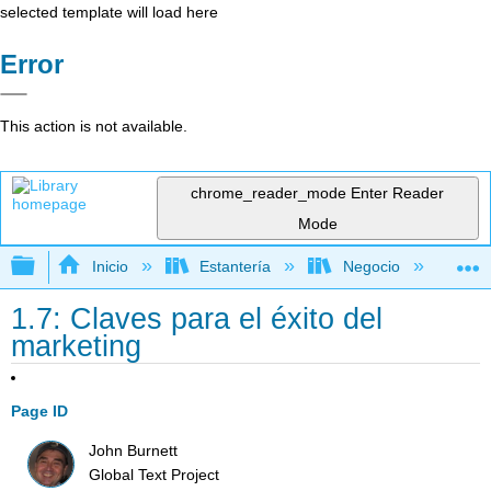
selected template will load here
Error
This action is not available.
chrome_reader_mode
Enter Reader
Mode
Expandir/contraer jerarquía global
Inicio
Estantería
Negocio
Me
1.7: Claves para el éxito del
marketing
Page ID
John Burnett
Global Text Project