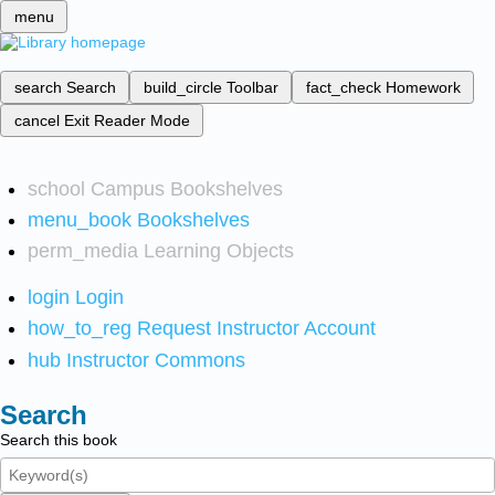
menu
search
Search
build_circle
Toolbar
fact_check
Homework
cancel
Exit Reader Mode
school
Campus Bookshelves
menu_book
Bookshelves
perm_media
Learning Objects
login
Login
how_to_reg
Request Instructor Account
hub
Instructor Commons
Search
Search this book