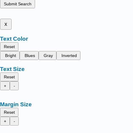
Submit Search
x
Text Color
Reset
Bright
Blues
Gray
Inverted
Text Size
Reset
+
-
Margin Size
Reset
+
-