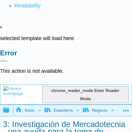
Readability
x
selected template will load here
Error
This action is not available.
chrome_reader_mode
Enter Reader
Mode
Expandir/contraer jerarquía global
Inicio
Estantería
Negocio
Me
3: Investigación de Mercadotecnia
- una ayuda para la toma de