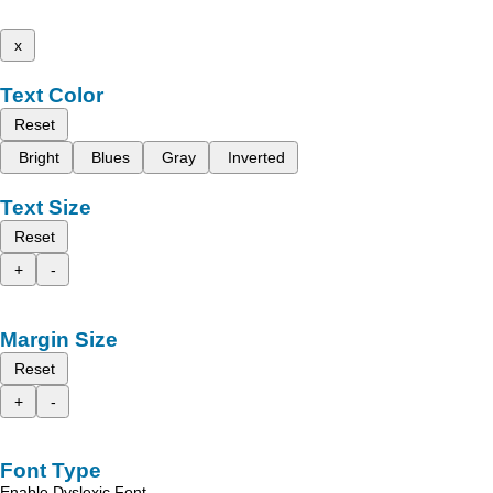
x
Text Color
Reset
Bright
Blues
Gray
Inverted
Text Size
Reset
+
-
Margin Size
Reset
+
-
Font Type
Enable Dyslexic Font