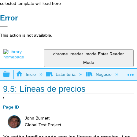
selected template will load here
Error
This action is not available.
chrome_reader_mode
Enter Reader
Mode
Expandir/contraer jerarquía global
Inicio
Estantería
Negocio
Me
9.5: Líneas de precios
Page ID
John Burnett
Global Text Project