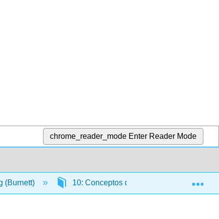
chrome_reader_mode
Enter Reader Mode
Exp
g (Burnett)
10: Conceptos de canal - Distribuir el pro