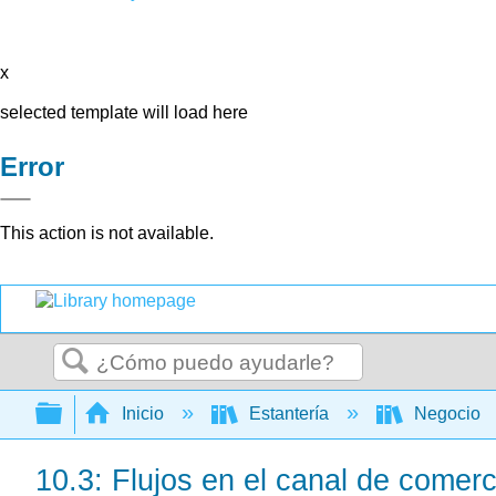
x
selected template will load here
Error
This action is not available.
Buscar
Expandir/contraer jerarquía global
Inicio
Estantería
Negocio
10.3: Flujos en el canal de comerc