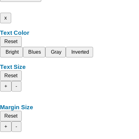
x
Text Color
Reset
Bright
Blues
Gray
Inverted
Text Size
Reset
+
-
Margin Size
Reset
+
-