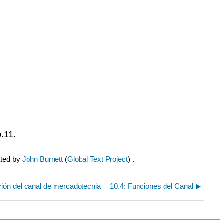
.11.
ated by
John Burnett
(
Global Text Project
) .
ción del canal de mercadotecnia
10.4: Funciones del Canal