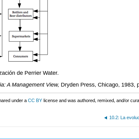
ización de Perrier Water
.
ia: A Management View,
Dryden Press, Chicago, 1983, p
hared under a
CC BY
license and was authored, remixed, and/or cur
10.2: La evolu