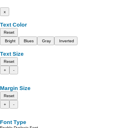
x
Text Color
Reset
Bright
Blues
Gray
Inverted
Text Size
Reset
+
-
Margin Size
Reset
+
-
Font Type
Enable Dyslexic Font