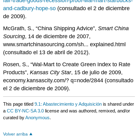
fair-trade-goods-recession-proof-wal-mart-starbucks-
and-cadbury-hope-so
(consultado el 2 de diciembre
de 2009).
McGrath, S., “China Shipping Advice”,
Smart China
Sourcing
, 14 de diciembre de 2007,
www.smartchinasourcing.com/sh... explained.html
(consultado el 13 de abril de 2012).
Rosen, S., “Wal-Mart to Create Green Index to Rate
Products”,
Kansas City Star
, 15 de julio de 2009,
economy.kansascity.com/? q=node/2844 (consultado
el 2 de diciembre de 2009).
This page titled
9.1: Abastecimiento y Adquisición
is shared under
a
CC BY-NC-SA 3.0
license and was authored, remixed, and/or
curated by
Anonymous
.
Volver arriba