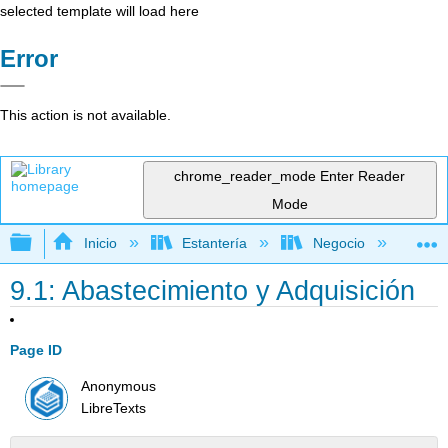
selected template will load here
Error
This action is not available.
chrome_reader_mode
Enter Reader
Mode
Expandir/contraer jerarquía global
Inicio
Estantería
Negocio
Me
9.1: Abastecimiento y Adquisición
Page ID
Anonymous
LibreTexts