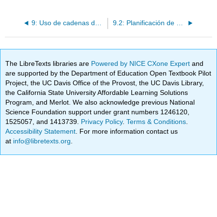
9: Uso de cadenas de suministro para crear valor para los clientes
9.2: Planificación de Demanda y Control de Inventarios
The LibreTexts libraries are
Powered by NICE CXone Expert
and
are supported by the Department of Education Open Textbook Pilot
Project, the UC Davis Office of the Provost, the UC Davis Library,
the California State University Affordable Learning Solutions
Program, and Merlot. We also acknowledge previous National
Science Foundation support under grant numbers 1246120,
1525057, and 1413739.
Privacy Policy
.
Terms & Conditions
.
Accessibility Statement
. For more information contact us
at
info@libretexts.org
.