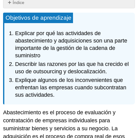
Índice
El
Objetivos de aprendizaje
crecimiento
de
la
Explicar por qué las actividades de
externalización
abastecimiento y adquisiciones son una parte
y
importante de la gestión de la cadena de
deslocalización
suministro
Algunos
de
Describir las razones por las que ha crecido el
los
uso de outsourcing y deslocalización.
entresijos
Explique algunos de los inconvenientes que
de
la
enfrentan las empresas cuando subcontratan
subcontratación
sus actividades.
Videoclip
Emparejar
Abastecimiento
es el proceso de evaluación y
las
contratación de empresas individuales para
estrategias
de
suministrar bienes y servicios a su negocio. La
abastecimiento
adquisición
es el proceso de compra real de esos