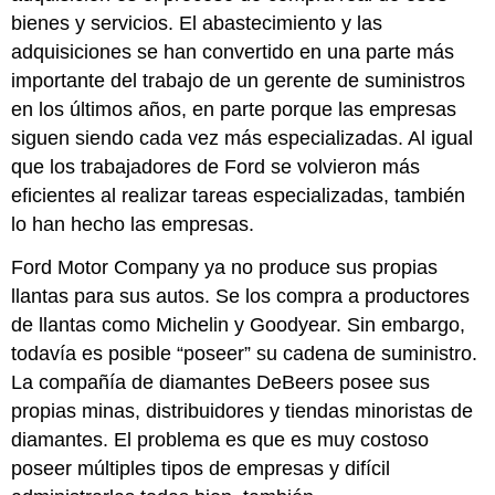
de
bienes y servicios. El abastecimiento y las
una
compañía
adquisiciones se han convertido en una parte más
con
importante del trabajo de un gerente de suministros
las
en los últimos años, en parte porque las empresas
necesidades
siguen siendo cada vez más especializadas. Al igual
de
sus
que los trabajadores de Ford se volvieron más
clientes
eficientes al realizar tareas especializadas, también
Llave
lo han hecho las empresas.
para
llevar
Ford Motor Company ya no produce sus propias
Preguntas
llantas para sus autos. Se los compra a productores
de
revisión
de llantas como Michelin y Goodyear. Sin embargo,
Referencias
todavía es posible “poseer” su cadena de suministro.
La compañía de diamantes DeBeers posee sus
propias minas, distribuidores y tiendas minoristas de
diamantes. El problema es que es muy costoso
poseer múltiples tipos de empresas y difícil