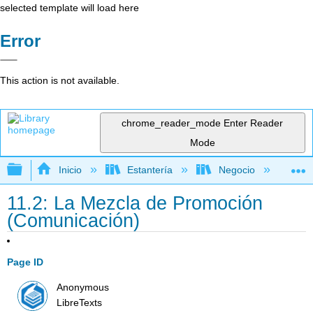
selected template will load here
Error
This action is not available.
chrome_reader_mode
Enter Reader
Mode
Expandir/contraer jerarquía global
Inicio
Estantería
Negocio
Me
11.2: La Mezcla de Promoción
(Comunicación)
Page ID
Anonymous
LibreTexts