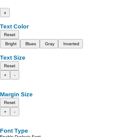
x
Text Color
Reset
Bright
Blues
Gray
Inverted
Text Size
Reset
+
-
Margin Size
Reset
+
-
Font Type
Enable Dyslexic Font