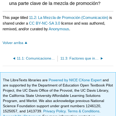
una parte clave de la mezcla de promoción?
This page titled
11.2: La Mezcla de Promoción (Comunicación)
is
shared under a
CC BY-NC-SA 3.0
license and was authored,
remixed, and/or curated by
Anonymous
.
Volver arriba
11.1: Comunicaciones Integradas de Mercadotecnia (IMC)
11.3: Factores que influyen en la mezcla de promoción, el proceso de comunicación y los problemas de mensajes
The LibreTexts libraries are
Powered by NICE CXone Expert
and
are supported by the Department of Education Open Textbook Pilot
Project, the UC Davis Office of the Provost, the UC Davis Library,
the California State University Affordable Learning Solutions
Program, and Merlot. We also acknowledge previous National
Science Foundation support under grant numbers 1246120,
1525057, and 1413739.
Privacy Policy
.
Terms & Conditions
.