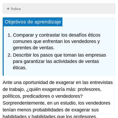
Índice
Problemas
Objetivos de aprendizaje
éticos
comunes
para
Comparar y contrastar los desafíos éticos
los
comunes que enfrentan los vendedores y
vendedores
gerentes de ventas.
Salvaguardias
de
Describir los pasos que toman las empresas
empresa
para garantizar las actividades de ventas
Desafíos
éticas.
que
enfrentan
los
Ante una oportunidad de exagerar en las entrevistas
Gerentes
de trabajo, ¿quién exageraría más: profesores,
Llave
políticos, predicadores o vendedores?
para
Sorprendentemente, en un estudio, los vendedores
llevar
Preguntas
tenían menos probabilidades de exagerar sus
de
habilidades y habilidades que los profesores,