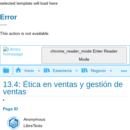
selected template will load here
Error
This action is not available.
chrome_reader_mode
Enter Reader
Mode
Expandir/contraer jerarquía global
Inicio
Estantería
Negocio
Me
13.4: Ética en ventas y gestión de
ventas
Page ID
Anonymous
LibreTexts