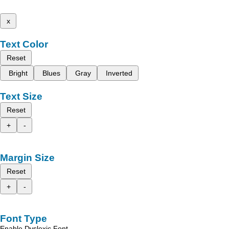
x
Text Color
Reset
Bright
Blues
Gray
Inverted
Text Size
Reset
+
-
Margin Size
Reset
+
-
Font Type
Enable Dyslexic Font