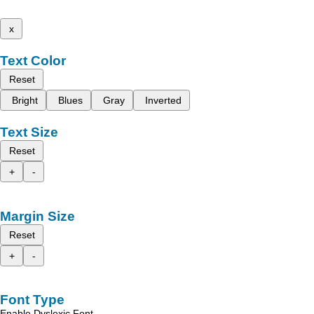
x
Text Color
Reset
Bright
Blues
Gray
Inverted
Text Size
Reset
+
-
Margin Size
Reset
+
-
Font Type
Enable Dyslexic Font