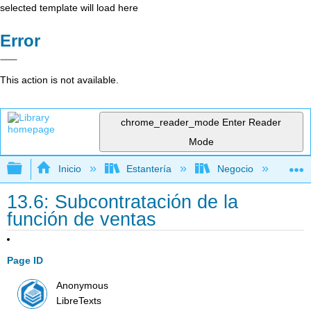
selected template will load here
Error
This action is not available.
chrome_reader_mode
Enter Reader
Mode
Expandir/contraer jerarquía global
Inicio
Estantería
Negocio
Me
13.6: Subcontratación de la
función de ventas
Page ID
Anonymous
LibreTexts