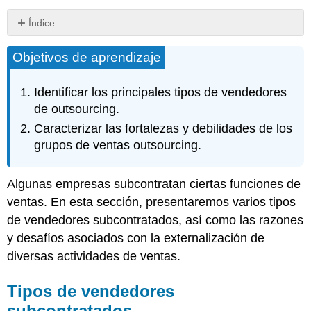
Índice
Tipos
Objetivos de aprendizaje
de
vendedores
subcontratados
Identificar los principales tipos de vendedores
Ventajas
de outsourcing.
y
Caracterizar las fortalezas y debilidades de los
desventajas
de
grupos de ventas outsourcing.
la
subcontratación
Algunas empresas subcontratan ciertas funciones de
Llave
para
ventas. En esta sección, presentaremos varios tipos
llevar
de vendedores subcontratados, así como las razones
Preguntas
y desafíos asociados con la externalización de
de
diversas actividades de ventas.
revisión
Tipos de vendedores
subcontratados