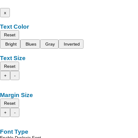
x
Text Color
Reset
Bright
Blues
Gray
Inverted
Text Size
Reset
+
-
Margin Size
Reset
+
-
Font Type
Enable Dyslexic Font