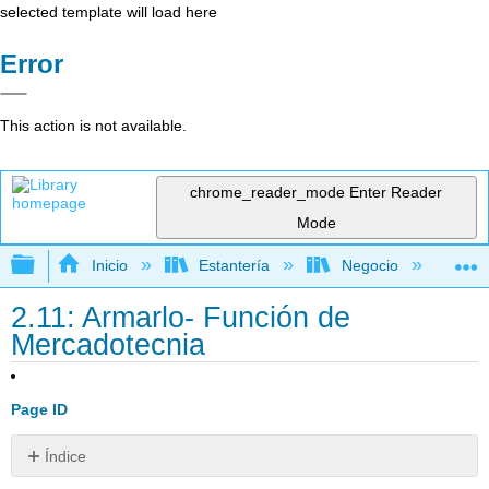
selected template will load here
Error
This action is not available.
chrome_reader_mode
Enter Reader
Mode
Expandir/contraer jerarquía global
Inicio
Estantería
Negocio
Me
2.11: Armarlo- Función de
Mercadotecnia
Page ID
Índice
Las