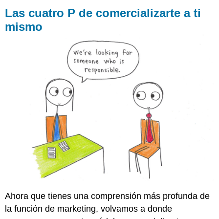
cuatro
Las cuatro P de comercializarte a ti
P
mismo
de
comercializarte
a
ti
mismo
Producto
Promoción
Lugar
(Distribución)
Precio
Ejecución
de
un
Plan
de
Marketing
Ahora que tienes una comprensión más profunda de
la función de marketing, volvamos a donde