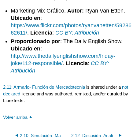
Marketing Mix Gráfico.
Autor:
Ryan Van Etten.
Ubicado en
:
https://www.flickr.com/photos/ryanvanetten/59286
62611/
.
Licencia
:
CC BY: Atribución
Proporcionado por
: The Daily English Show.
Ubicado en
:
http://www.thedailyenglishshow.com/friday-
joke/112-responsible/
.
Licencia
:
CC BY:
Atribución
2.11: Armarlo- Función de Mercadotecnia
is shared under a
not
declared
license and was authored, remixed, and/or curated by
LibreTexts.
Volver arriba
2.10: Simulación- Magnate de Helados
2.12: Discusión- Analizar esfuerzos de mercadotecnia