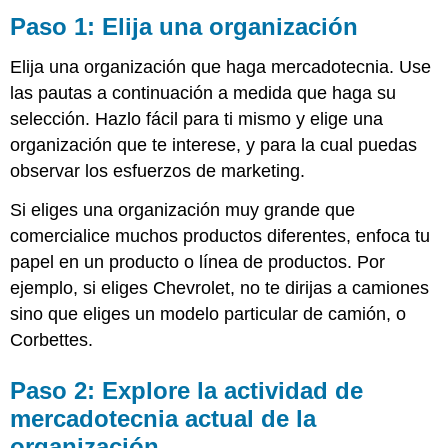
1:
Paso 1: Elija una organización
Elija
una
Elija una organización que haga mercadotecnia. Use
organización
las pautas a continuación a medida que haga su
Paso
selección. Hazlo fácil para ti mismo y elige una
2:
Explore
organización que te interese, y para la cual puedas
la
observar los esfuerzos de marketing.
actividad
de
Si eliges una organización muy grande que
mercadotecnia
comercialice muchos productos diferentes, enfoca tu
actual
papel en un producto o línea de productos. Por
de
la
ejemplo, si eliges Chevrolet, no te dirijas a camiones
organización
sino que eliges un modelo particular de camión, o
Paso
Corbettes.
3:
Publicar
Paso 2: Explore la actividad de
en
la
mercadotecnia actual de la
Discusión
organización