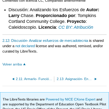
Contenido con licencia CC, Compartido anteriormente
Discusión: Analizando los Esfuerzos de
Autor:
Larry
Chase.
Proporcionado por
: Tompkins
Cortland Community College.
Proyecto
:
Caleidoscopio.
Licencia
:
CC BY: Atribución
2.12: Discusión- Analizar esfuerzos de mercadotecnia
is shared
under a
not declared
license and was authored, remixed, and/or
curated by LibreTexts.
Volver arriba
2.11: Armarlo- Función de Mercadotecnia
2.13: Asignación- Enviar plantilla de plan de mercadotecnia
The LibreTexts libraries are
Powered by NICE CXone Expert
and
are supported by the Department of Education Open Textbook Pilot