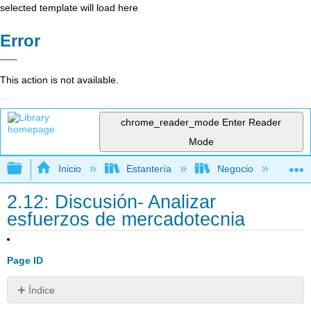
selected template will load here
Error
This action is not available.
chrome_reader_mode
Enter Reader
Mode
Expandir/contraer jerarquía global
Inicio
Estantería
Negocio
Me
2.12: Discusión- Analizar
esfuerzos de mercadotecnia
Page ID
Índice
Paso