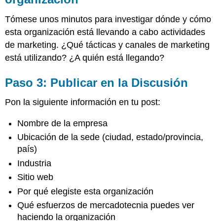
Paso
4:
Tómese unos minutos para investigar dónde y cómo
Responder
a
esta organización está llevando a cabo actividades
las
de marketing. ¿Qué tácticas y canales de marketing
publicaciones
está utilizando? ¿A quién está llegando?
de
los
compañeros
Paso 3: Publicar en la Discusión
Pautas
para
Pon la siguiente información en tu post:
seleccionar
una
Nombre de la empresa
organización
Ubicación de la sede (ciudad, estado/provincia,
Rúbrica
país)
de
calificación
Industria
para
Sitio web
publicaciones
Por qué elegiste esta organización
de
discusión
Qué esfuerzos de mercadotecnia puedes ver
Rúbrica
haciendo la organización