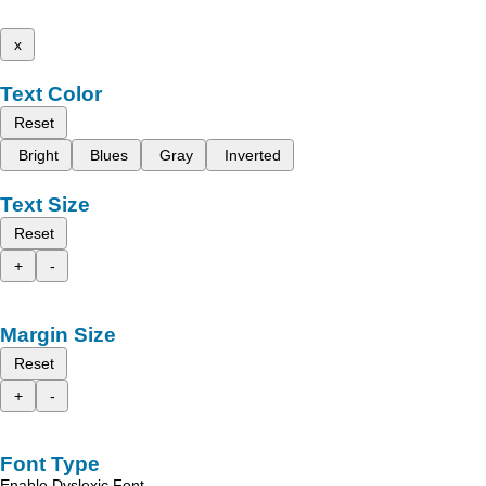
x
Text Color
Reset
Bright
Blues
Gray
Inverted
Text Size
Reset
+
-
Margin Size
Reset
+
-
Font Type
Enable Dyslexic Font