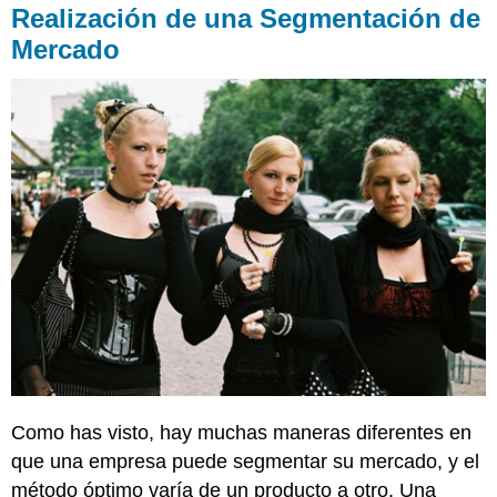
las
Realización de una Segmentación de
actividades
Mercado
de
marketing
Realización
de
una
Segmentación
de
Mercado
Evaluar
su
enfoque
de
segmentación
Selección
de
segmentos
de
Como has visto, hay muchas maneras diferentes en
destino
que una empresa puede segmentar su mercado, y el
método óptimo varía de un producto a otro. Una