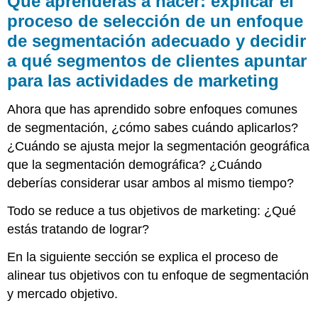
Qué aprenderás a hacer: explicar el
a
proceso de selección de un enfoque
hacer:
de segmentación adecuado y decidir
explicar
el
a qué segmentos de clientes apuntar
proceso
para las actividades de marketing
de
selección
Ahora que has aprendido sobre enfoques comunes
de
un
de segmentación, ¿cómo sabes cuándo aplicarlos?
enfoque
¿Cuándo se ajusta mejor la segmentación geográfica
de
que la segmentación demográfica? ¿Cuándo
segmentación
adecuado
deberías considerar usar ambos al mismo tiempo?
y
decidir
Todo se reduce a tus objetivos de marketing: ¿Qué
a
estás tratando de lograr?
qué
segmentos
En la siguiente sección se explica el proceso de
de
alinear tus objetivos con tu enfoque de segmentación
clientes
y mercado objetivo.
apuntar
para