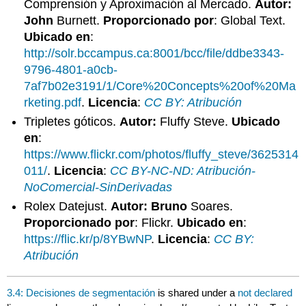
Comprensión y Aproximación al Mercado.
Autor:
John
Burnett.
Proporcionado por
: Global Text.
Ubicado en
:
http://solr.bccampus.ca:8001/bcc/file/ddbe3343-
9796-4801-a0cb-
7af7b02e3191/1/Core%20Concepts%20of%20Ma
rketing.pdf
.
Licencia
:
CC BY: Atribución
Tripletes góticos.
Autor:
Fluffy Steve.
Ubicado
en
:
https://www.flickr.com/photos/fluffy_steve/3625314
011/
.
Licencia
:
CC BY-NC-ND: Atribución-
NoComercial-SinDerivadas
Rolex Datejust.
Autor: Bruno
Soares.
Proporcionado por
: Flickr.
Ubicado en
:
https://flic.kr/p/8YBwNP
.
Licencia
:
CC BY:
Atribución
3.4: Decisiones de segmentación
is shared under a
not declared