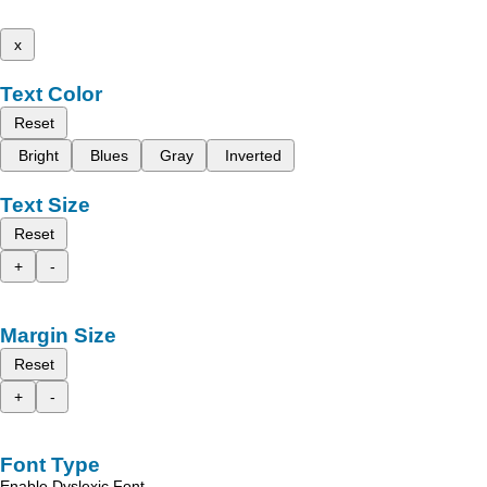
x
Text Color
Reset
Bright
Blues
Gray
Inverted
Text Size
Reset
+
-
Margin Size
Reset
+
-
Font Type
Enable Dyslexic Font