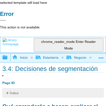
selected template will load here
Error
This action is not available.
chrome_reader_mode
Enter Reader
Mode
Expandir/contraer jerarquía global
Inicio
Estantería
Negocio
Me
3.4: Decisiones de segmentación
Page ID
Índice
Qué
aprenderás