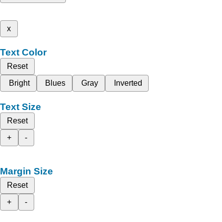
x
Text Color
Reset
Bright
Blues
Gray
Inverted
Text Size
Reset
+
-
Margin Size
Reset
+
-