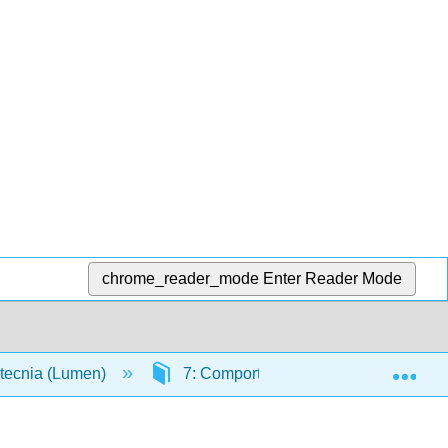
chrome_reader_mode
Enter Reader Mode
Exp
otecnia (Lumen)
7: Comportamiento del consumidor