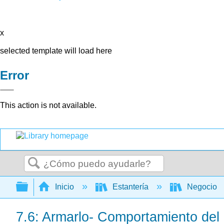
x
selected template will load here
Error
This action is not available.
Buscar
Expandir/contraer jerarquía global
Inicio
Estantería
Negocio
7.6: Armarlo- Comportamiento de