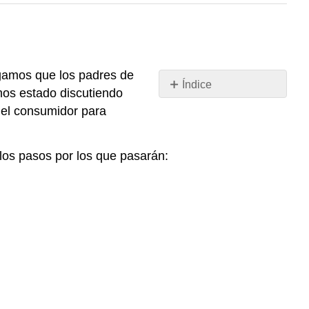
gamos que los padres de
Índice
mos estado discutiendo
Aplicando
del consumidor para
los
conceptos:
La
 los pasos por los que pasarán:
familia
de
Finn
compra
una
mascota
Reconocer
las
Necesidades