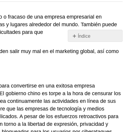
ito o fracaso de una empresa empresarial en
uras y lugares alrededor del mundo. También puede
ficultades para que
Índice
Google:
den salir muy mal en el marketing global, así como
Tropezar
en
China
L'Oreal:
Éxito
con
para convertirse en una exitosa empresa
las
El gobierno chino es torpe a la hora de censurar los
Damas
rea continuamente las actividades en línea de sus
ere que las empresas de tecnología y medios
cados. A pesar de los esfuerzos retroactivos para
torno a la libertad de expresión, privacidad y
e bloqueados para los usuarios por ciberataques