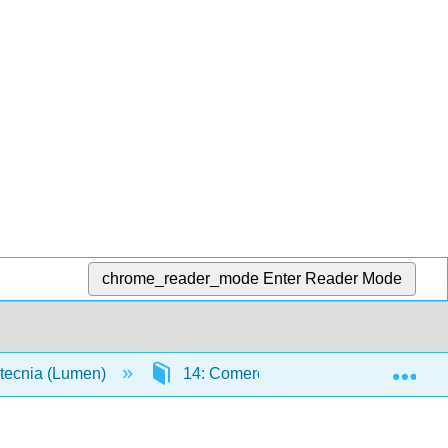
chrome_reader_mode
Enter Reader Mode
Exp
otecnia (Lumen)
14: Comercialización a nivel mundia