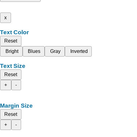
x
Text Color
Reset
Bright
Blues
Gray
Inverted
Text Size
Reset
+
-
Margin Size
Reset
+
-