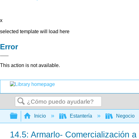
x
selected template will load here
Error
This action is not available.
Buscar
Expandir/contraer jerarquía global
Inicio
Estantería
Negocio
14.5: Armarlo- Comercialización a 