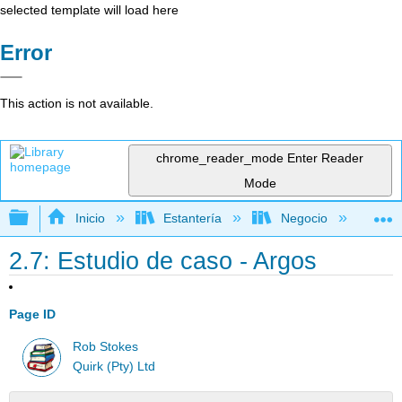
selected template will load here
Error
This action is not available.
chrome_reader_mode
Enter Reader
Mode
Expandir/contraer jerarquía global
Inicio
Estantería
Negocio
Me
2.7: Estudio de caso - Argos
Page ID
Rob Stokes
Quirk (Pty) Ltd