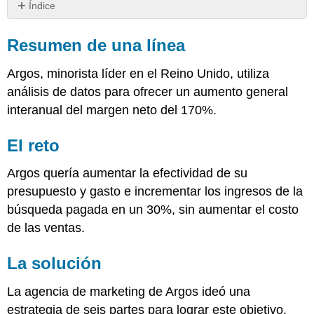
Índice
Resumen
de
Resumen de una línea
una
línea
Argos, minorista líder en el Reino Unido, utiliza
El
análisis de datos para ofrecer un aumento general
reto
interanual del margen neto del 170%.
La
solución
El reto
Resultados
Argos quería aumentar la efectividad de su
presupuesto y gasto e incrementar los ingresos de la
búsqueda pagada en un 30%, sin aumentar el costo
de las ventas.
La solución
La agencia de marketing de Argos ideó una
estrategia de seis partes para lograr este objetivo.