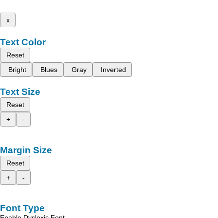
x
Text Color
Reset
Bright
Blues
Gray
Inverted
Text Size
Reset
+
-
Margin Size
Reset
+
-
Font Type
Enable Dyslexic Font