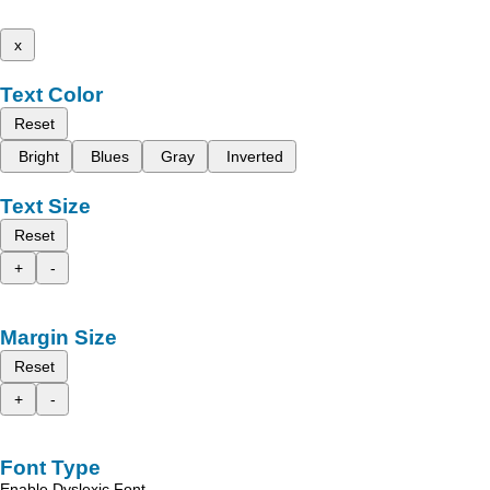
x
Text Color
Reset
Bright
Blues
Gray
Inverted
Text Size
Reset
+
-
Margin Size
Reset
+
-
Font Type
Enable Dyslexic Font