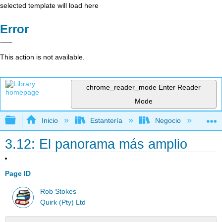
selected template will load here
Error
This action is not available.
chrome_reader_mode
Enter Reader
Mode
Expandir/contraer jerarquía global
Inicio
Estantería
Negocio
Me
3.12: El panorama más amplio
Page ID
Rob Stokes
Quirk (Pty) Ltd