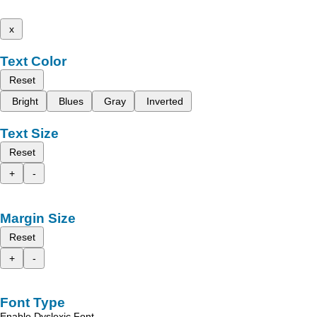
x
Text Color
Reset
Bright
Blues
Gray
Inverted
Text Size
Reset
+
-
Margin Size
Reset
+
-
Font Type
Enable Dyslexic Font