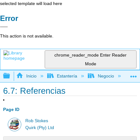
selected template will load here
Error
This action is not available.
chrome_reader_mode
Enter Reader
Mode
Expandir/contraer jerarquía global
Inicio
Estantería
Negocio
Me
6.7: Referencias
Page ID
Rob Stokes
Quirk (Pty) Ltd