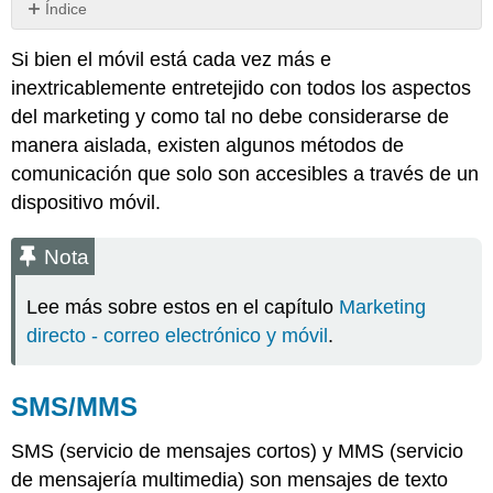
Índice
Nota
Si bien el móvil está cada vez más e
SMS/MMS
inextricablemente entretejido con todos los aspectos
Nota
del marketing y como tal no debe considerarse de
USSD
manera aislada, existen algunos métodos de
Balizas
Bluetooth
comunicación que solo son accesibles a través de un
AR/VR
dispositivo móvil.
Nota
Aplicaciones
Nota
Aplicaciones
Lee más sobre estos en el capítulo
Marketing
vs.
sitios
directo - correo electrónico y móvil
.
web
Notificaciones
Push
SMS/MMS
Otros
SMS (servicio de mensajes cortos) y MMS (servicio
de mensajería multimedia) son mensajes de texto