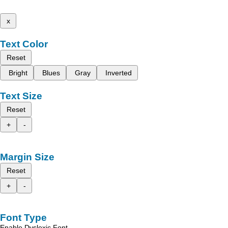
x
Text Color
Reset
Bright
Blues
Gray
Inverted
Text Size
Reset
+
-
Margin Size
Reset
+
-
Font Type
Enable Dyslexic Font