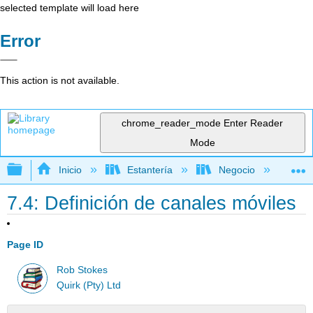
selected template will load here
Error
This action is not available.
chrome_reader_mode
Enter Reader
Mode
Expandir/contraer jerarquía global
Inicio
Estantería
Negocio
Me
7.4: Definición de canales móviles
Page ID
Rob Stokes
Quirk (Pty) Ltd