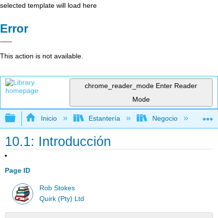
selected template will load here
Error
This action is not available.
chrome_reader_mode
Enter Reader
Mode
Expandir/contraer jerarquía global
Inicio
Estantería
Negocio
Me
10.1: Introducción
Page ID
Rob Stokes
Quirk (Pty) Ltd