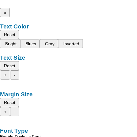
x
Text Color
Reset
Bright
Blues
Gray
Inverted
Text Size
Reset
+
-
Margin Size
Reset
+
-
Font Type
Enable Dyslexic Font