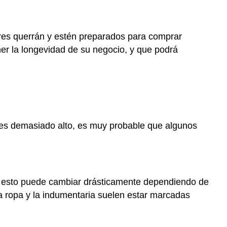
1.
Elige
tu
res querrán y estén preparados para comprar
nombre
r la longevidad de su negocio, y que podrá
de
dominio
Paso
2.
Obtener
un
certificado
 Si es demasiado alto, es muy probable que algunos
seguro
(SSL)
Paso
3.
, esto puede cambiar drásticamente dependiendo de
Elija
el
la ropa y la indumentaria suelen estar marcadas
paquete
de
alojamiento