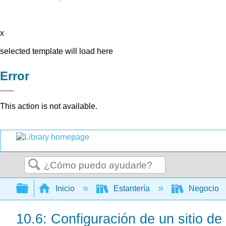
x
selected template will load here
Error
This action is not available.
Buscar
Expandir/contraer jerarquía global
Inicio
Estantería
Negocio
10.6: Configuración de un sitio de