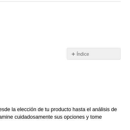
Índice
Elegir
una
industria
y
un
producto
Configuración
del
de la elección de tu producto hasta el análisis de
sitio
examine cuidadosamente sus opciones y tome
web
Paso