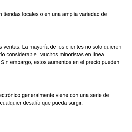
adecuado
n tiendas locales o en una amplia variedad de
Paso
4.
Selección
de
una
plataforma
 ventas. La mayoría de los clientes no solo quieren
de
nvío considerable. Muchos minoristas en línea
comercio
s'. Sin embargo, estos aumentos en el precio pueden
electrónico
Nota
Paso
5.
ectrónico generalmente viene con una serie de
pasarelas
de
 cualquier desafío que pueda surgir.
pago
de
comercio
electrónico