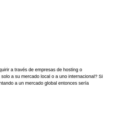
Definición:
pasarela
de
pago
in
situ
Definición:
pasarela
de
pago
fuera
del
irir a través de empresas de hosting o
sitio
solo a su mercado local o a uno internacional? Si
Cumplimiento
puntando a un mercado global entonces sería
de
envíos
El
proceso
de