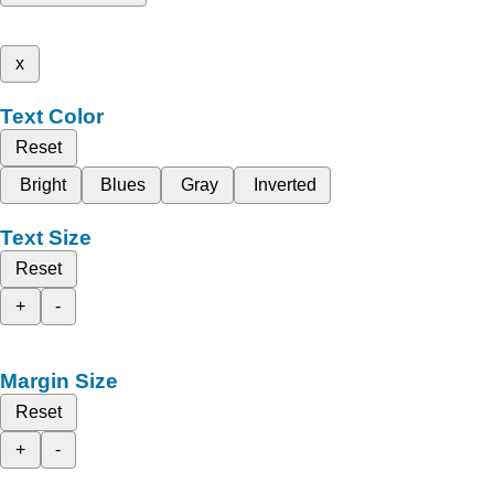
x
Text Color
Reset
Bright
Blues
Gray
Inverted
Text Size
Reset
+
-
Margin Size
Reset
+
-