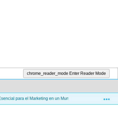
chrome_reader_mode
Enter Reader Mode
Exp
Esencial para el Marketing en un Mundo Digital (Stokes)