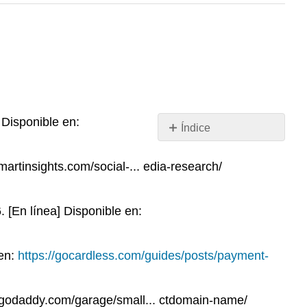
 Disponible en:
Índice
Sin
encabezados
artinsights.com/social-... edia-research/
 [En línea] Disponible en:
 en:
https://gocardless.com/guides/posts/payment-
w.godaddy.com/garage/small... ctdomain-name/