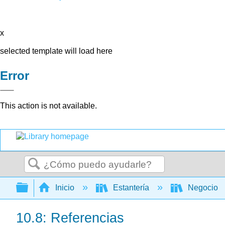
x
selected template will load here
Error
This action is not available.
Buscar
Expandir/contraer jerarquía global
Inicio
Estantería
Negocio
10.8: Referencias