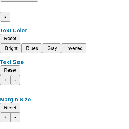
x
Text Color
Reset
Bright
Blues
Gray
Inverted
Text Size
Reset
+
-
Margin Size
Reset
+
-