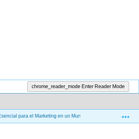
chrome_reader_mode
Enter Reader Mode
Exp
Esencial para el Marketing en un Mundo Digital (Stokes)