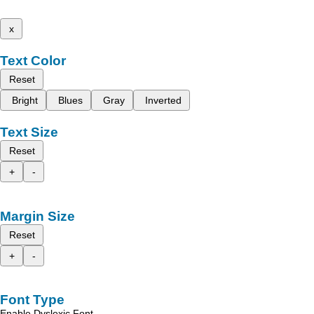
x
Text Color
Reset
Bright
Blues
Gray
Inverted
Text Size
Reset
+
-
Margin Size
Reset
+
-
Font Type
Enable Dyslexic Font