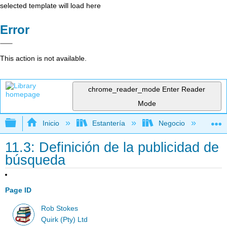
selected template will load here
Error
This action is not available.
chrome_reader_mode
Enter Reader
Mode
Expandir/contraer jerarquía global
Inicio
Estantería
Negocio
Me
11.3: Definición de la publicidad de
búsqueda
Page ID
Rob Stokes
Quirk (Pty) Ltd