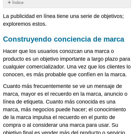
Índice
Construyendo
La publicidad en línea tiene una serie de objetivos;
conciencia
de
exploremos estos.
marca
Nota
Construyendo conciencia de marca
Creando
demanda
Hacer que los usuarios conozcan una marca o
Satisfacer
producto es un objetivo importante a largo plazo para
la
cualquier comercializador. Una vez que los clientes lo
demanda
conocen, es más probable que confíen en la marca.
Nota
Impulsando
Cuanto más frecuentemente se ve un mensaje de
la
marca, mayor es el recuerdo en la marca, anuncio o
respuesta
línea de etiqueta. Cuanto más conocida es una
directa
y
marca, más negocios puede hacer; el conocimiento
las
de la marca impulsa el recuerdo en el punto de
ventas
compra o al considerar una marca para usar. Su
objetivo final es vender más del producto o servicio.