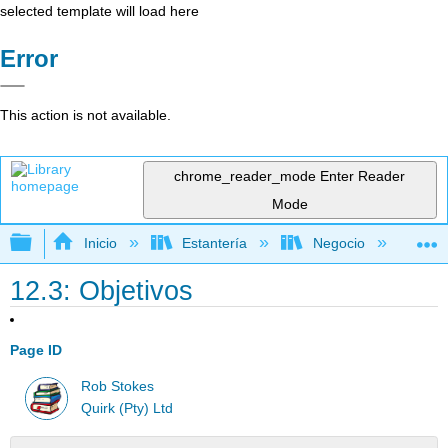
selected template will load here
Error
This action is not available.
chrome_reader_mode
Enter Reader
Mode
Expandir/contraer jerarquía global
Inicio
Estantería
Negocio
Me
12.3: Objetivos
Page ID
Rob Stokes
Quirk (Pty) Ltd