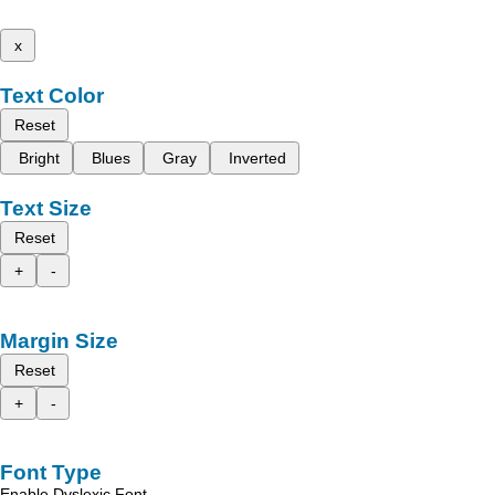
x
Text Color
Reset
Bright
Blues
Gray
Inverted
Text Size
Reset
+
-
Margin Size
Reset
+
-
Font Type
Enable Dyslexic Font