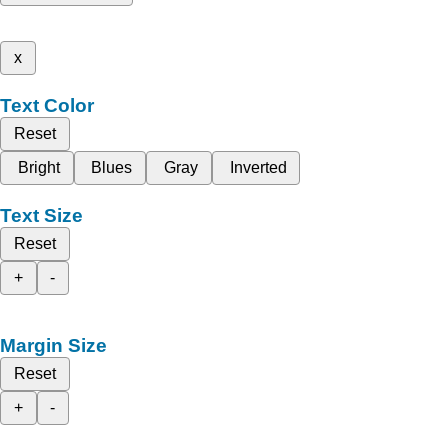
x
Text Color
Reset
Bright
Blues
Gray
Inverted
Text Size
Reset
+
-
Margin Size
Reset
+
-