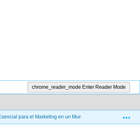
chrome_reader_mode
Enter Reader Mode
Exp
Esencial para el Marketing en un Mundo Digital (Stokes)