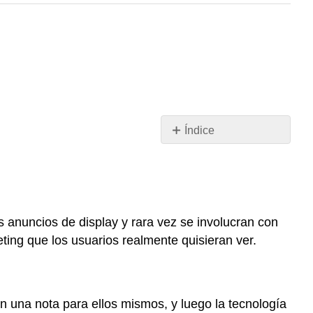
Índice
Resumen
de
una
línea
El
 anuncios de display y rara vez se involucran con
reto
ting que los usuarios realmente quisieran ver.
La
solución
Resultados
an una nota para ellos mismos, y luego la tecnología