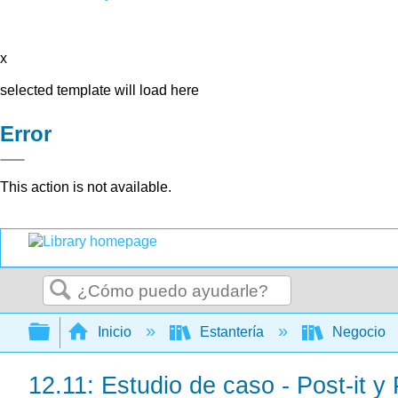
x
selected template will load here
Error
This action is not available.
Buscar
Expandir/contraer jerarquía global
Inicio
Estantería
Negocio
12.11: Estudio de caso - Post-it y