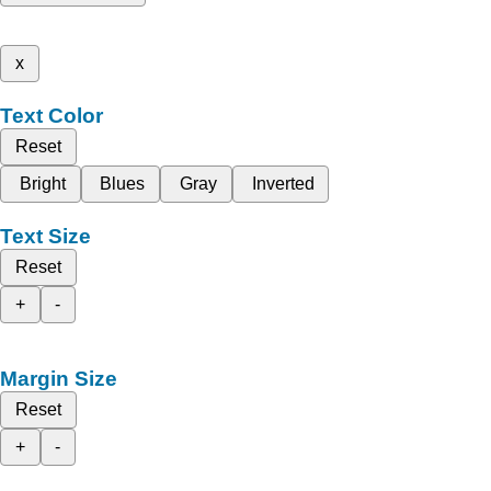
x
Text Color
Reset
Bright
Blues
Gray
Inverted
Text Size
Reset
+
-
Margin Size
Reset
+
-