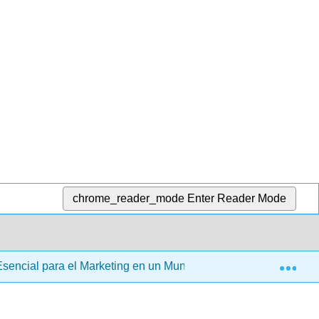
chrome_reader_mode
Enter Reader Mode
Exp
Esencial para el Marketing en un Mundo Digital (Stokes)