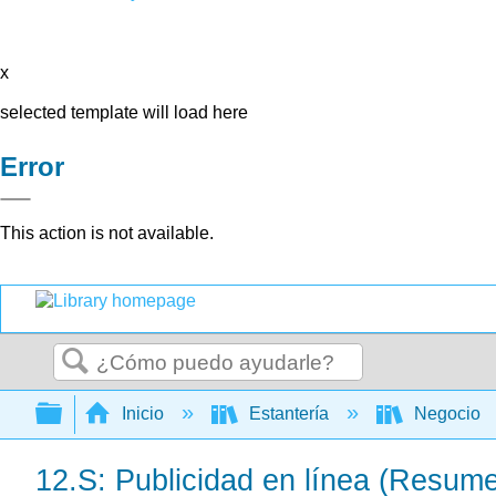
x
selected template will load here
Error
This action is not available.
Buscar
Expandir/contraer jerarquía global
Inicio
Estantería
Negocio
12.S: Publicidad en línea (Resum