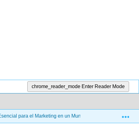
chrome_reader_mode
Enter Reader Mode
Exp
Esencial para el Marketing en un Mundo Digital (Stokes)