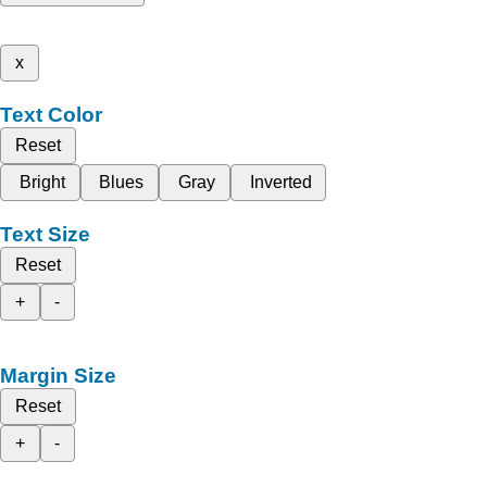
x
Text Color
Reset
Bright
Blues
Gray
Inverted
Text Size
Reset
+
-
Margin Size
Reset
+
-