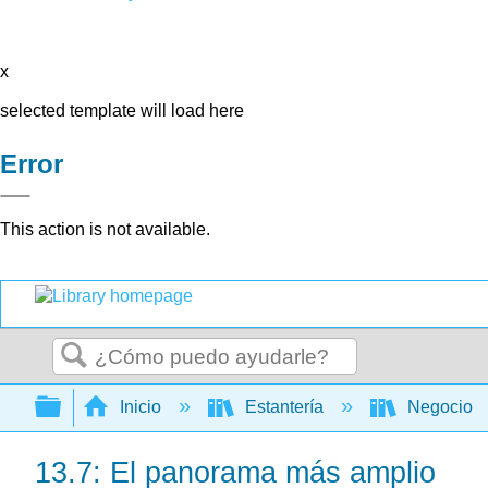
x
selected template will load here
Error
This action is not available.
Buscar
Expandir/contraer jerarquía global
Inicio
Estantería
Negocio
13.7: El panorama más amplio