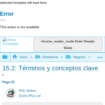
selected template will load here
Error
This action is not available.
chrome_reader_mode
Enter Reader
Mode
Expandir/contraer jerarquía global
Inicio
Estantería
Negocio
Me
15.2: Términos y conceptos clave
Page ID
Rob Stokes
Quirk (Pty) Ltd