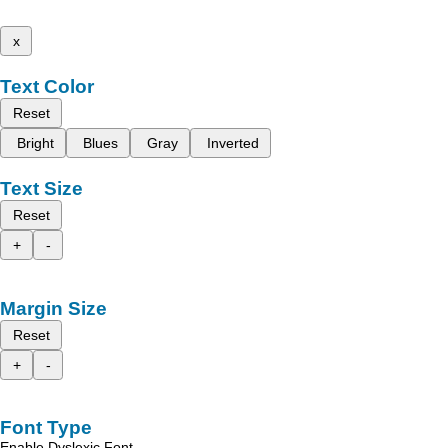
x
Text Color
Reset
Bright
Blues
Gray
Inverted
Text Size
Reset
+
-
Margin Size
Reset
+
-
Font Type
Enable Dyslexic Font